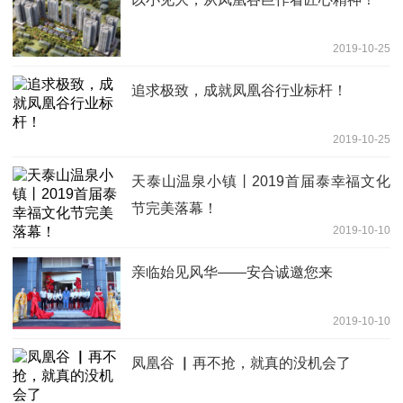
2019-10-25
追求极致，成就凤凰谷行业标杆！
2019-10-25
天泰山温泉小镇丨2019首届泰幸福文化
节完美落幕！
2019-10-10
亲临始见风华——安合诚邀您来
2019-10-10
凤凰谷 ▏再不抢，就真的没机会了