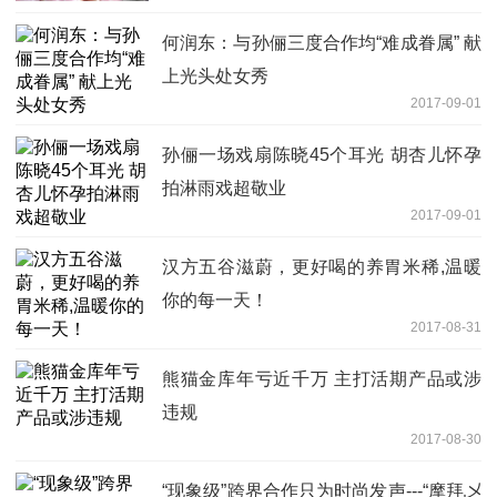
何润东：与孙俪三度合作均“难成眷属” 献
上光头处女秀
2017-09-01
孙俪一场戏扇陈晓45个耳光 胡杏儿怀孕
拍淋雨戏超敬业
2017-09-01
汉方五谷滋蔚，更好喝的养胃米稀,温暖
你的每一天！
2017-08-31
熊猫金库年亏近千万 主打活期产品或涉
违规
2017-08-30
“现象级”跨界合作只为时尚发声---“摩拜乄