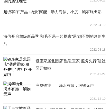
2022-04-22
超级客厅“产品+场景”赋能，助力海信、小度、顾家玩出彩
2022-04-10
海信开启超级新品季 和毛不易一起探索“易”想不到的焕新生
活
2022-03-18
银座家居北园店“温暖置家·服务先行”进社
区开始啦！
2021-12-29
润华物业——滴水有愿，润物无声
2021-12-10