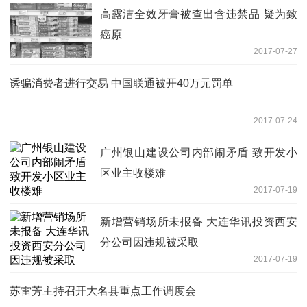
高露洁全效牙膏被查出含违禁品 疑为致
癌原
2017-07-27
诱骗消费者进行交易 中国联通被开40万元罚单
2017-07-24
广州银山建设公司内部闹矛盾 致开发小
区业主收楼难
2017-07-19
新增营销场所未报备 大连华讯投资西安
分公司因违规被采取
2017-07-19
苏雷芳主持召开大名县重点工作调度会