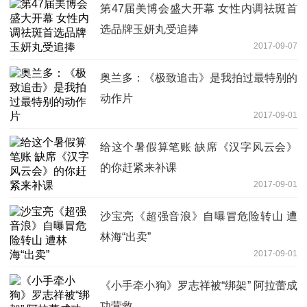
第47届美博会盛大开幕 女性内调祛斑首
选品牌玉妍丸受追捧
2017-09-07
奥兰多：《极致追击》是我拍过最特别的
动作片
2017-09-01
给这个暑假算笔账 缺席《汉字风云会》
的你赶紧来补课
2017-09-01
沙宝亮《超强音浪》自曝冒危险转山 遭
林海“出卖”
2017-09-01
《小手牵小狗》罗志祥被“绑架” 阿拉蕾成
功营救