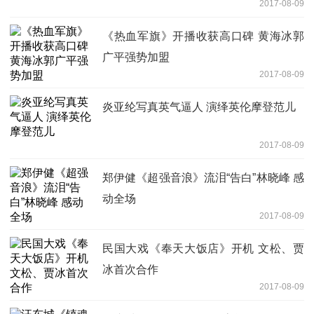
2017-08-09
《热血军旗》开播收获高口碑 黄海冰郭
广平强势加盟
2017-08-09
炎亚纶写真英气逼人 演绎英伦摩登范儿
2017-08-09
郑伊健《超强音浪》流泪“告白”林晓峰 感
动全场
2017-08-09
民国大戏《奉天大饭店》开机 文松、贾
冰首次合作
2017-08-09