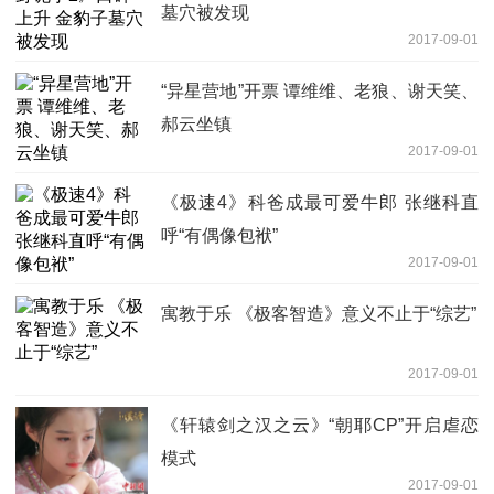
墓穴被发现
2017-09-01
“异星营地”开票 谭维维、老狼、谢天笑、
郝云坐镇
2017-09-01
《极速4》科爸成最可爱牛郎 张继科直
呼“有偶像包袱”
2017-09-01
寓教于乐 《极客智造》意义不止于“综艺”
2017-09-01
《轩辕剑之汉之云》“朝耶CP”开启虐恋
模式
2017-09-01