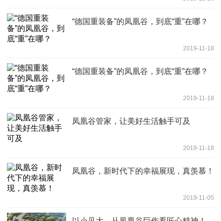
“德国重装备”的凤凰谷，到底“重”在哪？
2019-11-18
“德国重装备”的凤凰谷，到底“重”在哪？
2019-11-18
凤凰谷管家，让美好生活触手可及
2019-11-18
凤凰谷，新时代下的幸福展现，真羡慕！
2019-11-05
以小见大，从凤凰谷巨作看匠心精神！