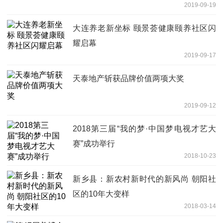
2019-09-19
大连养老新坐标 颐景荟健康颐养社区闪
耀启幕
2019-09-17
天泰地产斩获品牌价值两项大奖
2019-09-12
2018第三届“我的梦·中国梦电视才艺大
赛”成功举行
2018-10-23
新乡县：新农村新时代的新风尚 朝阳社
区的10年大变样
2018-03-14